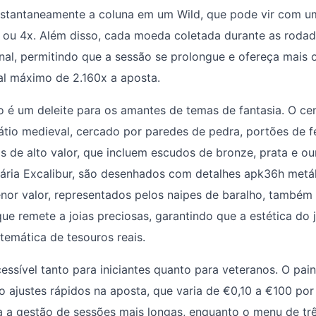
nstantaneamente a coluna em um Wild, que pode vir com um
x ou 4x. Além disso, cada moeda coletada durante as roda
al, permitindo que a sessão se prolongue e ofereça mais 
al máximo de 2.160x a aposta.
o é um deleite para os amantes de temas de fantasia. O ce
tio medieval, cercado por paredes de pedra, portões de f
s de alto valor, que incluem escudos de bronze, prata e ou
dária Excalibur, são desenhados com detalhes apk36h metáli
nor valor, representados pelos naipes de baralho, també
que remete a joias preciosas, garantindo que a estética d
temática de tesouros reais.
essível tanto para iniciantes quanto para veteranos. O pain
ndo ajustes rápidos na aposta, que varia de €0,10 a €100 po
ta a gestão de sessões mais longas, enquanto o menu de tr