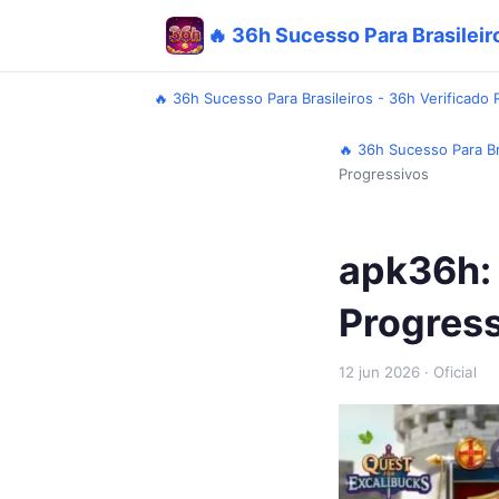
🔥 36h Sucesso Para Brasileir
🔥 36h Sucesso Para Brasileiros - 36h Verificado 
🔥 36h Sucesso Para Bra
Progressivos
apk36h: 
Progres
12 jun 2026
· Oficial