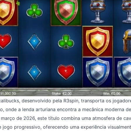
alibucks, desenvolvido pela R3spin, transporta os jogador
do, onde a lenda arturiana encontra a mecânica moderna de
março de 2026, este título combina uma atmosfera de cava
jogo progressivo, oferecendo uma experiência visualmente