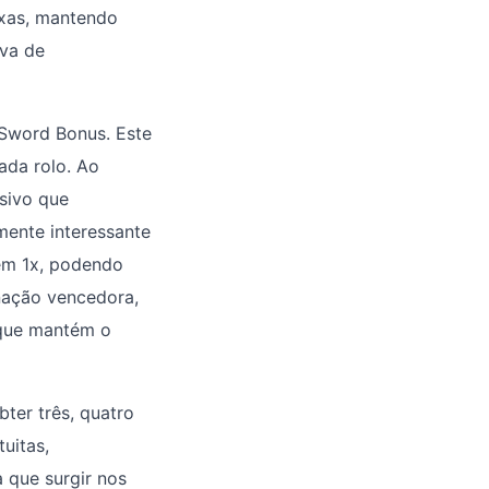
ixas, mantendo
iva de
 Sword Bonus. Este
ada rolo. Ao
sivo que
mente interessante
 em 1x, podendo
nação vencedora,
 que mantém o
ter três, quatro
uitas,
 que surgir nos