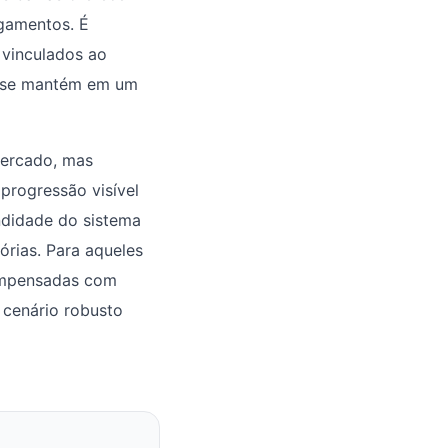
gamentos. É
 vinculados ao
or se mantém em um
mercado, mas
 progressão visível
ndidade do sistema
órias. Para aqueles
compensadas com
 cenário robusto