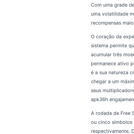
Com uma grade de 5
uma volatilidade m
recompensas maio
O coração da expe
sistema permite q
acumular três moe
permanece ativo po
é a sua natureza c
chegar a um máxim
seus multiplicado
apk36h engajament
A rodada de Free 
ou cinco símbolos 
respectivamente. D