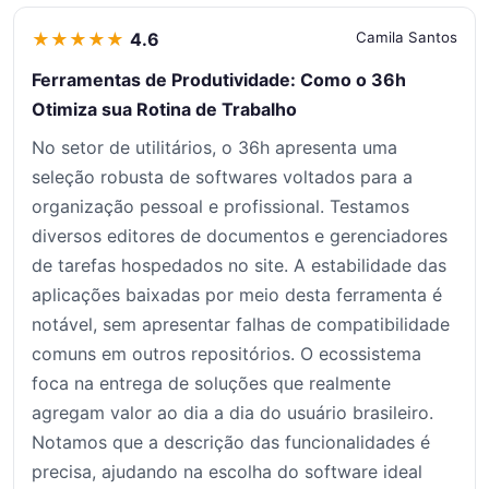
★
★
★
★
★
4.6
Camila Santos
Ferramentas de Produtividade: Como o 36h
Otimiza sua Rotina de Trabalho
No setor de utilitários, o 36h apresenta uma
seleção robusta de softwares voltados para a
organização pessoal e profissional. Testamos
diversos editores de documentos e gerenciadores
de tarefas hospedados no site. A estabilidade das
aplicações baixadas por meio desta ferramenta é
notável, sem apresentar falhas de compatibilidade
comuns em outros repositórios. O ecossistema
foca na entrega de soluções que realmente
agregam valor ao dia a dia do usuário brasileiro.
Notamos que a descrição das funcionalidades é
precisa, ajudando na escolha do software ideal