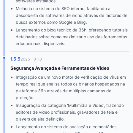
softwares instalados.
Melhoria no sistema de SEO interno, facilitando a
descoberta de softwares de nicho através de motores de
busca externos como Google e Bing.
Lançamento do blog técnico da 36h, oferecendo tutoriais
detalhados sobre como maximizar o uso das ferramentas
educacionais disponíveis.
1.5.5
2025-10-10
Segurança Avançada e Ferramentas de Vídeo
Integração de um novo motor de verificação de vírus em
tempo real que analisa todos os binários hospedados na
plataforma 36h através de múltiplas camadas de
proteção.
Inauguração da categoria 'Multimídia e Vídeo', trazendo
editores de vídeo profissionais, gravadores de tela e
players de alta definição.
Lançamento do sistema de avaliação e comentários,