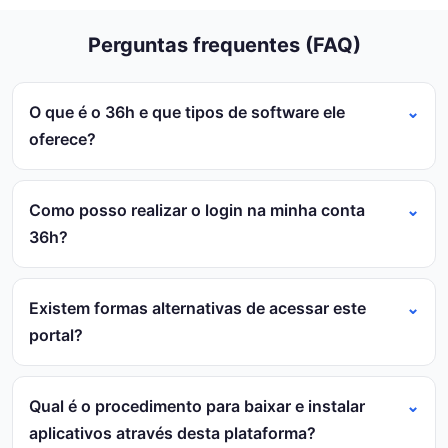
Perguntas frequentes (FAQ)
O que é o 36h e que tipos de software ele
oferece?
Como posso realizar o login na minha conta
36h?
Existem formas alternativas de acessar este
portal?
Qual é o procedimento para baixar e instalar
aplicativos através desta plataforma?