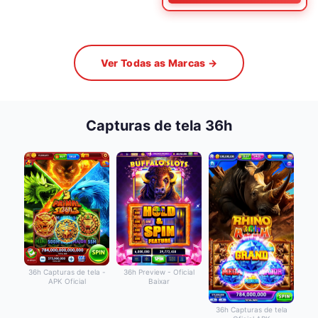
Ver Todas as Marcas →
Capturas de tela 36h
36h Capturas de tela -
36h Preview - Oficial
APK Oficial
Baixar
36h Capturas de tela