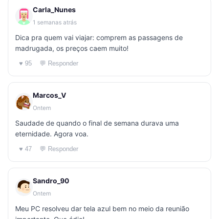
Carla_Nunes
1 semanas atrás
Dica pra quem vai viajar: comprem as passagens de
madrugada, os preços caem muito!
♥ 95
💬 Responder
Marcos_V
Ontem
Saudade de quando o final de semana durava uma
eternidade. Agora voa.
♥ 47
💬 Responder
Sandro_90
Ontem
Meu PC resolveu dar tela azul bem no meio da reunião