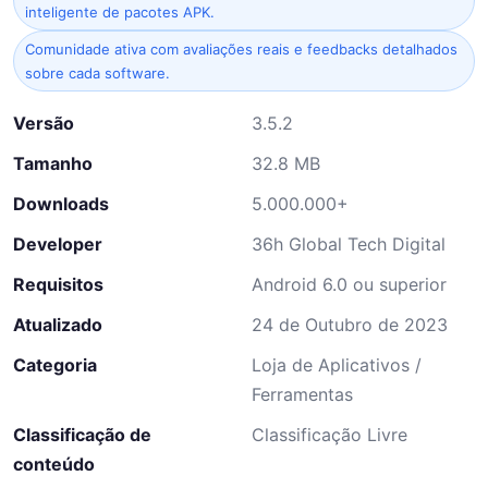
inteligente de pacotes APK.
Comunidade ativa com avaliações reais e feedbacks detalhados
sobre cada software.
Versão
3.5.2
Tamanho
32.8 MB
Downloads
5.000.000+
Developer
36h Global Tech Digital
Requisitos
Android 6.0 ou superior
Atualizado
24 de Outubro de 2023
Categoria
Loja de Aplicativos /
Ferramentas
Classificação de
Classificação Livre
conteúdo