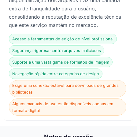
disponibilização dos arquivos traz uma camada
extra de tranquilidade para o usuário,
consolidando a reputação de excelência técnica
que este serviço mantém no mercado.
Acesso a ferramentas de edição de nível profissional
Segurança rigorosa contra arquivos maliciosos
Suporte a uma vasta gama de formatos de imagem
Navegação rápida entre categorias de design
Exige uma conexão estável para downloads de grandes
bibliotecas
Alguns manuais de uso estão disponíveis apenas em
formato digital