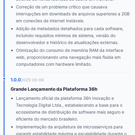
Correção de um problema crítico que causava
interrupções em downloads de arquivos superiores a 2GB
em conexões de internet instáveis.
Adição de metadados detalhados para cada software,
incluindo requisitos mínimos de sistema, versão do
desenvolvedor e histórico de atualizações externas.
Otimização do consumo de memória RAM da interface
web, proporcionando uma navegação mais fluida em
computadores com hardware limitado.
1.0.0
2025-05-09
Grande Lançamento da Plataforma 36h
Lançamento oficial da plataforma 36h Inovação e
Tecnologia Digital Ltda., estabelecendo a base para o
ecossistema de distribuição de software mais seguro e
eficiente do mercado brasileiro.
Implementação da arquitetura de microsserviços para
garantir estabilidade máxima e escalabilidade durante o