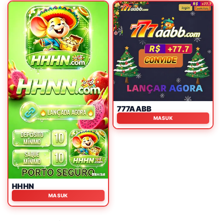
777AABB
MASUK
HHHN
MASUK