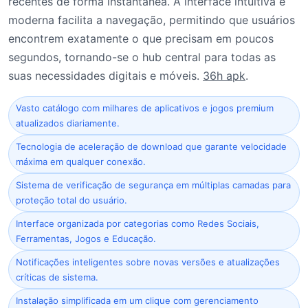
recentes de forma instantânea. A interface intuitiva e
moderna facilita a navegação, permitindo que usuários
encontrem exatamente o que precisam em poucos
segundos, tornando-se o hub central para todas as
suas necessidades digitais e móveis.
36h apk
.
Vasto catálogo com milhares de aplicativos e jogos premium
atualizados diariamente.
Tecnologia de aceleração de download que garante velocidade
máxima em qualquer conexão.
Sistema de verificação de segurança em múltiplas camadas para
proteção total do usuário.
Interface organizada por categorias como Redes Sociais,
Ferramentas, Jogos e Educação.
Notificações inteligentes sobre novas versões e atualizações
críticas de sistema.
Instalação simplificada em um clique com gerenciamento