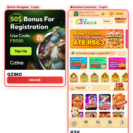
🎯
Anti Rungkad · 3 spin
🔔
Scatter beruntun · 5 spin
QZINO
MASUK
63V