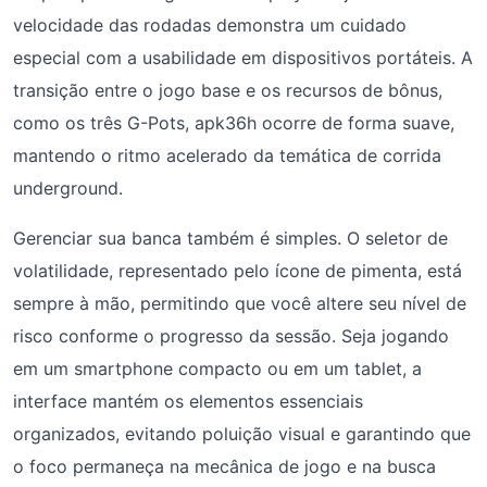
velocidade das rodadas demonstra um cuidado
especial com a usabilidade em dispositivos portáteis. A
transição entre o jogo base e os recursos de bônus,
como os três G-Pots, apk36h ocorre de forma suave,
mantendo o ritmo acelerado da temática de corrida
underground.
Gerenciar sua banca também é simples. O seletor de
volatilidade, representado pelo ícone de pimenta, está
sempre à mão, permitindo que você altere seu nível de
risco conforme o progresso da sessão. Seja jogando
em um smartphone compacto ou em um tablet, a
interface mantém os elementos essenciais
organizados, evitando poluição visual e garantindo que
o foco permaneça na mecânica de jogo e na busca