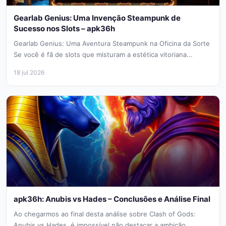
Gearlab Genius: Uma Invenção Steampunk de
Sucesso nos Slots – apk36h
Gearlab Genius: Uma Aventura Steampunk na Oficina da Sorte
Se você é fã de slots que misturam a estética vitoriana...
18 jul 2026
apk36h: Anubis vs Hades – Conclusões e Análise Final
Ao chegarmos ao final desta análise sobre Clash of Gods:
Anubis vs Hades, é impossível não destacar a ambição